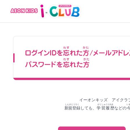
イーオンキッズ アイクラ
しんきとうろく
がくしゅうりれき
い
新規登録
しても、
学習履歴
などの