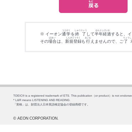
つうがく
しゅうりょう
はんとしけいか
※ イーオン
通学
を
終了
して
半年経過
すると、イ
ばあい
しんきとうろく
おこな
りょうし
その
場合
は、
新規登録
も
行
えませんので、ご
了
TOEIC® is a registered trademark of ETS. This publication（or product）is not endors
* L&R means LISTENING AND READING.
「英検」は、財団法人日本英語検定協会の登録商標です。
© AEON CORPORATION.